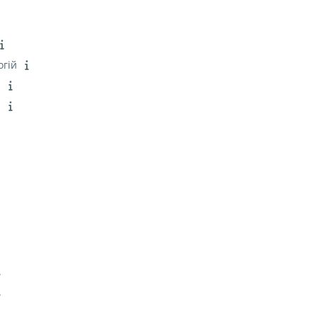
огій
і
і