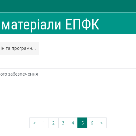
і матеріали ЕПФК
н та програмн...
Попередня сторінка
Сторінка 1
Сторінка 2
Сторінка 3
Сторінка 4
Сторінка 5
Сторінка 6
Наступна сторі
«
1
2
3
4
5
6
»