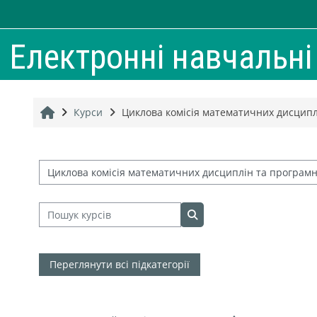
Перейти до головного вмісту
Електронні навчальн
Головна
Курси
Циклова комісія математичних дисциплі
Категорії курсів
Пошук курсів
Пошук курсів
Переглянути всі підкатегорії