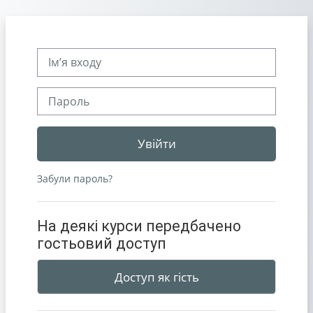
Перейти до головного вмісту
Ім’я входу
Пароль
Увійти
Забули пароль?
На деякі курси передбачено
гостьовий доступ
Доступ як гість