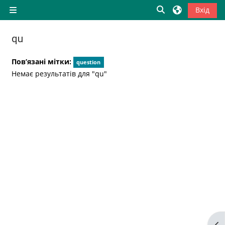
Перейти до головного вмісту
Переключити в
Вхід
Бокова панель
qu
Пов’язані мітки:
question
Немає результатів для "qu"
Ві