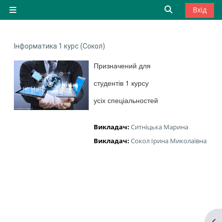
Перейти до головного вмісту
Переключити
Вхід
Бокова панель
Інформатика 1 курс (Сокол)
Призначений для
студентів 1 курсу
усіх спеціальностей
Викладач:
Ситнiцька Марина
Викладач:
Сокол Ірина Миколаївна
Ві