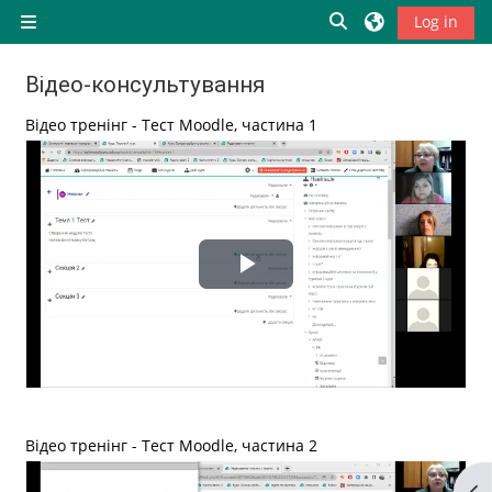
Skip to main content
Toggle search inp
Log in
Side panel
Відео-консультування
Completion requirements
Відео тренінг - Тест Moodle, частина 1
Play
Video
Відео тренінг - Тест Moodle, частина 2
Op