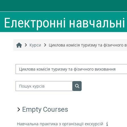
Перейти до головного вмісту
Електронні навчальн
Головна
Курси
Циклова комісія туризму та фізичного 
Категорії курсів
Пошук курсів
Пошук курсів
Empty Courses
Навчальна практика з організації екскурсій