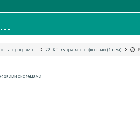
..
н та програмн...
72 ІКТ в управлінні фін с-ми (1 сем)
нансовими системами