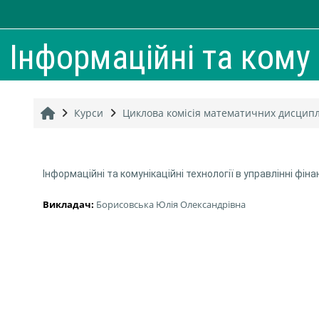
Перейти до головного вмісту
Інформаційні та кому .
Головна
Курси
Циклова комісія математичних дисциплі
Інформаційні та комунікаційні технології в управлінні фі
Викладач:
Борисовська Юлія Олександрівна