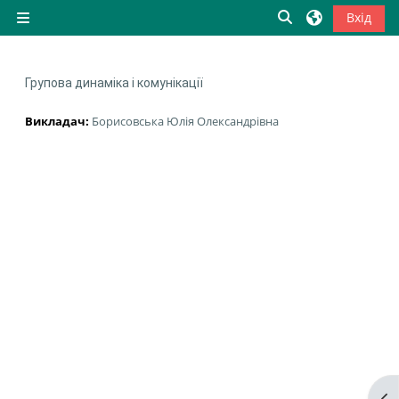
Перейти до головного вмісту
Переключити в
Вхід
Бокова панель
Групова динаміка і комунікації
Викладач:
Борисовська Юлія Олександрівна
Ві