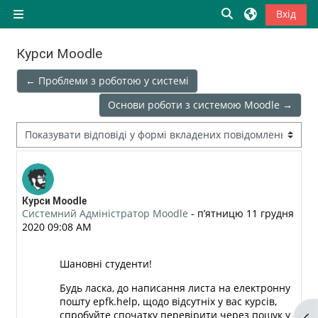
Перейти до головного вмісту
Переключити в
Вхід
Бокова панель
Курси Moodle
← Проблеми з роботою у системі
Основи роботи з системою Moodle →
Тип показу
Кількість відповідей: 0
Курси Moodle
Системний Адміністратор Moodle
-
пʼятницю 11 грудня
2020 09:08 AM
Шановні студенти!
Будь ласка, до написання листа на електронну
пошту epfk.help, щодо відсутніх у вас курсів,
спробуйте спочатку перевірити через пошук у
Ві